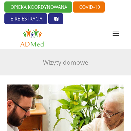
OPIEKA KOORDYNOWANA
COVID-19
E-REJESTRACJA
N
a
w
i
g
Wizyty domowe
a
c
j
a