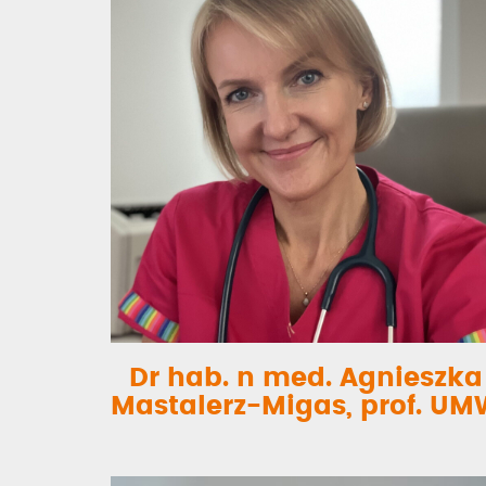
Dr hab. n med. Agnieszka
Mastalerz-Migas, prof. U