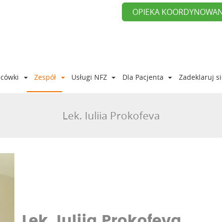
OPIEKA KOORDYNOWA
acówki
Zespół
Usługi NFZ
Dla Pacjenta
Zadeklaruj s
Lek. Iuliia Prokofeva
Lek. Iuliia Prokofeva