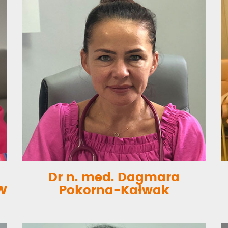
Dr n. med. Dagmara
MW
Pokorna-Kałwak