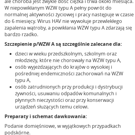
ale choroba jest zwykle dość ciężka i trwa około miesiąca.
W niepowikłanym WZW typu A pełny powrót do
normalnej aktywności życiowej i pracy następuje w czasie
do 6 miesięcy. Wirus HAV nie wywołuje przewlekłego
zapalenia wątroby, a powikłania WZW typu A zdarzają się
bardzo rzadko.
Szczepienie p/WZW A są szczególnie zalecane dla:
dzieci w wieku przedszkolnym, szkolnym oraz
młodzieży, które nie chorowały na WZW typu A,
osób wyjeżdzających do krajów o wysokiej i
pośredniej endemiczności zachorowań na WZW
typu A,
osób zatrudnionych przy produkcji i dystrybucji
żywności, usuwaniu odpadów komunalnych i
płynnych nieczystości oraz przy konserwacji
urządzeń służących temu celowi.
Preparaty i schemat dawkowania:
Podanie domięśniowe, w wyjątkowych przypadkach
podskórne.