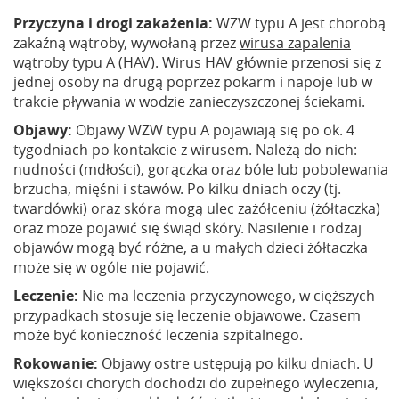
Przyczyna i drogi zakażenia:
WZW typu A jest chorobą
zakaźną wątroby, wywołaną przez
wirusa zapalenia
wątroby typu A (HAV)
. Wirus HAV głównie przenosi się z
jednej osoby na drugą poprzez pokarm i napoje lub w
trakcie pływania w wodzie zanieczyszczonej ściekami.
Objawy:
Objawy WZW typu A pojawiają się po ok. 4
tygodniach po kontakcie z wirusem. Należą do nich:
nudności (mdłości), gorączka oraz bóle lub pobolewania
brzucha, mięśni i stawów. Po kilku dniach oczy (tj.
twardówki) oraz skóra mogą ulec zażółceniu (żółtaczka)
oraz może pojawić się świąd skóry. Nasilenie i rodzaj
objawów mogą być różne, a u małych dzieci żółtaczka
może się w ogóle nie pojawić.
Leczenie:
Nie ma leczenia przyczynowego, w cięższych
przypadkach stosuje się leczenie objawowe. Czasem
może być konieczność leczenia szpitalnego.
Rokowanie:
Objawy ostre ustępują po kilku dniach. U
większości chorych dochodzi do zupełnego wyleczenia,