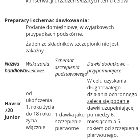
konserwacji urządzeń służących temu celowi.
Preparaty i schemat dawkowania:
Podanie domięśniowe, w wyjątkowych
przypadkach podskórne.
Żaden ze składników szczepionki nie jest
zakaźny.
Schemat
Nazwa
Wskazania
Dawki dodatkowe –
szczepienia
handlowa
wiekowe
przypominające
podstawowego
W celu uzyskania
długotrwałego
od
działania ochronnego
ukończenia
zaleca się podanie
Havrix
1. roku życia
dawki uzupełniającej
720
do 18 roku
1 dawka jako
pomiędzy 6.
Junior
życia
szczepienie
miesiącem a 5.
włącznie
pierwotne
rokiem od szczepieni
pierwotnego,