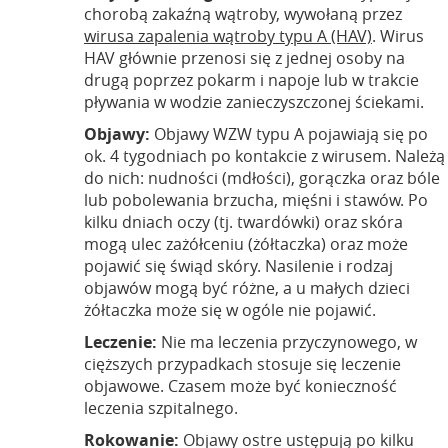
chorobą zakaźną wątroby, wywołaną przez
wirusa zapalenia wątroby typu A (HAV)
. Wirus
HAV głównie przenosi się z jednej osoby na
drugą poprzez pokarm i napoje lub w trakcie
pływania w wodzie zanieczyszczonej ściekami.
Objawy:
Objawy WZW typu A pojawiają się po
ok. 4 tygodniach po kontakcie z wirusem. Należą
do nich: nudności (mdłości), gorączka oraz bóle
lub pobolewania brzucha, mięśni i stawów. Po
kilku dniach oczy (tj. twardówki) oraz skóra
mogą ulec zażółceniu (żółtaczka) oraz może
pojawić się świąd skóry. Nasilenie i rodzaj
objawów mogą być różne, a u małych dzieci
żółtaczka może się w ogóle nie pojawić.
Leczenie:
Nie ma leczenia przyczynowego, w
cięższych przypadkach stosuje się leczenie
objawowe. Czasem może być konieczność
leczenia szpitalnego.
Rokowanie:
Objawy ostre ustępują po kilku