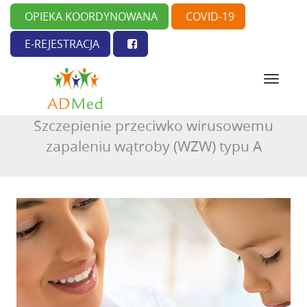
OPIEKA KOORDYNOWANA
COVID-19
E-REJESTRACJA
N
a
w
Szczepienie przeciwko wirusowemu
i
g
zapaleniu wątroby (WZW) typu A
a
c
j
a