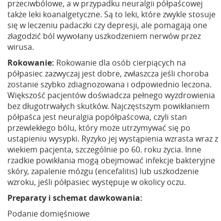
przeciwbólowe, a w przypadku neuralgii półpaścowej
także leki koanalgetyczne. Są to leki, które zwykle stosuje
się w leczeniu padaczki czy depresji, ale pomagają one
złagodzić ból wywołany uszkodzeniem nerwów przez
wirusa.
Rokowanie:
Rokowanie dla osób cierpiących na
półpasiec zazwyczaj jest dobre, zwłaszcza jeśli choroba
zostanie szybko zdiagnozowana i odpowiednio leczona.
Większość pacjentów doświadcza pełnego wyzdrowienia
bez długotrwałych skutków. Najczęstszym powikłaniem
półpaśca jest neuralgia popółpaścowa, czyli stan
przewlekłego bólu, który może utrzymywać się po
ustąpieniu wysypki. Ryzyko jej wystąpienia wzrasta wraz z
wiekiem pacjenta, szczególnie po 60. roku życia. Inne
rzadkie powikłania mogą obejmować infekcje bakteryjne
skóry, zapalenie mózgu (encefalitis) lub uszkodzenie
wzroku, jeśli półpasiec występuje w okolicy oczu.
Preparaty i schemat dawkowania:
Podanie domięśniowe