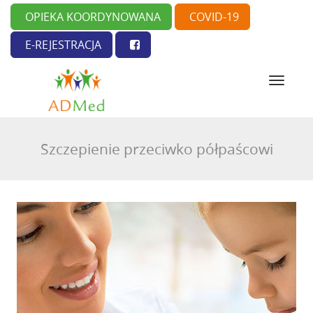
OPIEKA KOORDYNOWANA
COVID-19
E-REJESTRACJA
N
a
w
i
g
Szczepienie przeciwko półpaścowi
a
c
j
a