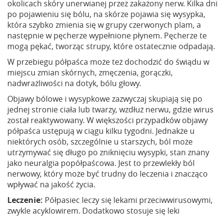
okolicach skóry unerwianej przez zakażony nerw. Kilka dni
po pojawieniu się bólu, na skórze pojawia się wysypka,
która szybko zmienia się w grupy czerwonych plam, a
następnie w pęcherze wypełnione płynem. Pęcherze te
mogą pękać, tworząc strupy, które ostatecznie odpadają.
W przebiegu półpaśca może też dochodzić do świądu w
miejscu zmian skórnych, zmęczenia, gorączki,
nadwrażliwości na dotyk, bólu głowy.
Objawy bólowe i wysypkowe zazwyczaj skupiają się po
jednej stronie ciała lub twarzy, wzdłuż nerwu, gdzie wirus
został reaktywowany. W większości przypadków objawy
półpaśca ustępują w ciągu kilku tygodni. Jednakże u
niektórych osób, szczególnie u starszych, ból może
utrzymywać się długo po zniknięciu wysypki, stan znany
jako neuralgia popółpaścowa. Jest to przewlekły ból
nerwowy, który może być trudny do leczenia i znacząco
wpływać na jakość życia.
Leczenie:
Półpasiec leczy się lekami przeciwwirusowymi,
zwykle acyklowirem. Dodatkowo stosuje się leki