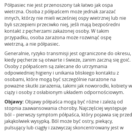
Półpasiec nie jest przenoszony tak łatwo jak ospa
wietrzna. Osoba z półpaścem może jednak zarażać
innych, którzy nie mieli wcześniej ospy wietrznej lub nie
byli szczepieni przeciwko niej, jeśli mają bezpośredni
kontakt z pęcherzami zakażonej osoby. W takim
przypadku, osoba zarażona może rozwinąć ospę
wietrzną, a nie półpasiec.
Generalnie, ryzyko transmisji jest ograniczone do okresu,
kiedy pęcherze są otwarte i świeże, zanim zaczną się goić.
Osoby z półpaścem są zalecane do utrzymania
odpowiedniej higieny i unikania bliskiego kontaktu z
osobami, które mogą być szczególnie narażone na
poważne skutki zarażenia, takimi jak noworodki, kobiety w
ciąży i osoby z osłabionym układem odpornościowym.
Objawy:
Objawy półpaśca mogą być różne i zależą od
stopnia zaawansowania choroby. Najczęściej występuje
ból – pierwszy symptom półpaśca, który pojawia się prze
jakąkolwiek wysypką. Ból może być ostry, piekący,
pulsujący lub ciągły i zazwyczaj skoncentrowany jest w