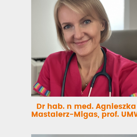
Dr hab. n med. Agnieszka
Mastalerz-Migas, prof. U