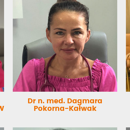
Dr n. med. Dagmara
MW
Pokorna-Kałwak