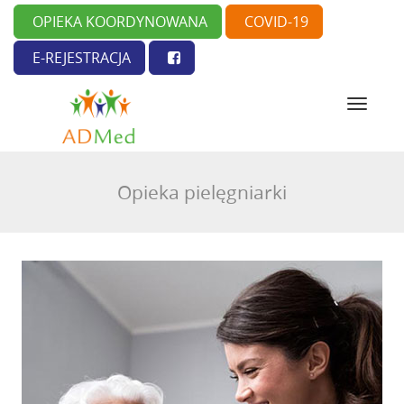
OPIEKA KOORDYNOWANA
COVID-19
E-REJESTRACJA
N
a
w
i
g
Opieka pielęgniarki
a
c
j
a