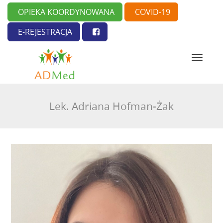
OPIEKA KOORDYNOWANA
COVID-19
E-REJESTRACJA
N
a
w
i
g
Lek. Adriana Hofman-Żak
a
c
j
a