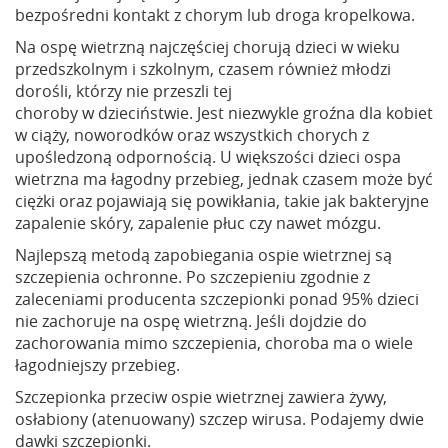
bezpośredni kontakt z chorym lub droga kropelkowa.
Na ospę wietrzną najczęściej chorują dzieci w wieku
przedszkolnym i szkolnym, czasem również młodzi
dorośli, którzy nie przeszli tej
choroby w dzieciństwie. Jest niezwykle groźna dla kobiet
w ciąży, noworodków oraz wszystkich chorych z
upośledzoną odpornością. U większości dzieci ospa
wietrzna ma łagodny przebieg, jednak czasem może być
ciężki oraz pojawiają się powikłania, takie jak bakteryjne
zapalenie skóry, zapalenie płuc czy nawet mózgu.
Najlepszą metodą zapobiegania ospie wietrznej są
szczepienia ochronne. Po szczepieniu zgodnie z
zaleceniami producenta szczepionki ponad 95% dzieci
nie zachoruje na ospę wietrzną. Jeśli dojdzie do
zachorowania mimo szczepienia, choroba ma o wiele
łagodniejszy przebieg.
Szczepionka przeciw ospie wietrznej zawiera żywy,
osłabiony (atenuowany) szczep wirusa. Podajemy dwie
dawki szczepionki.