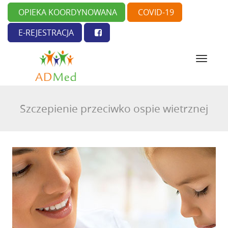
OPIEKA KOORDYNOWANA
COVID-19
E-REJESTRACJA
N
a
w
i
g
Szczepienie przeciwko ospie wietrznej
a
c
j
a