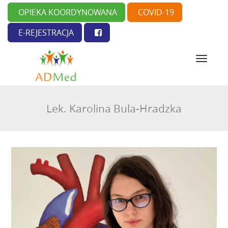
OPIEKA KOORDYNOWANA
COVID-19
E-REJESTRACJA
N
a
w
i
g
Lek. Karolina Bula-Hradzka
a
c
j
a