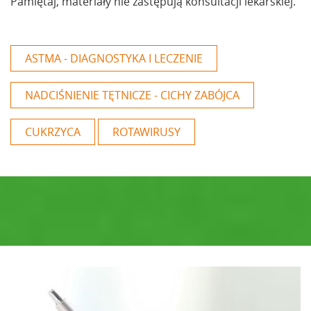
Pamiętaj, materiały nie zastępują konsultacji lekarskiej.
ASTMA - DIAGNOSTYKA I LECZENIE
NADCIŚNIENIE TĘTNICZE - CICHY ZABÓJCA
CUKRZYCA
ROTAWIRUSY