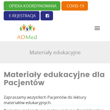
OPIEKA KOORDYNOWANA
COVID-19
E-REJESTRACJA
N
a
w
i
g
Materiały edukacyjne
a
c
j
a
Materiały edukacyjne dla
Pacjentów
Zapraszamy wszystkich Pacjentów do lektury
materiałów edukacyjnych.