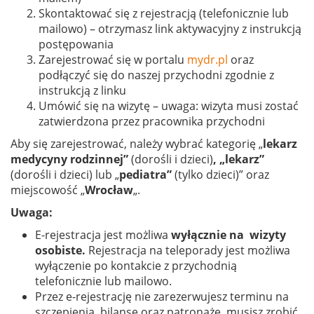
Skontaktować się z rejestracją (telefonicznie lub
mailowo) – otrzymasz link aktywacyjny z instrukcją
postępowania
Zarejestrować się w portalu
mydr.pl
oraz
podłączyć się do naszej przychodni zgodnie z
instrukcją z linku
Umówić się na wizytę – uwaga: wizyta musi zostać
zatwierdzona przez pracownika przychodni
Aby się zarejestrować, należy wybrać kategorię „
lekarz
medycyny rodzinnej”
(dorośli i dzieci)
, „lekarz”
(dorośli i dzieci) lub „
pediatra”
(tylko dzieci)” oraz
miejscowość „
Wrocław
„.
Uwaga:
E-rejestracja jest możliwa
wyłącznie na wizyty
osobiste.
Rejestracja na teleporady jest możliwa
wyłączenie po kontakcie z przychodnią
telefonicznie lub mailowo.
Przez e-rejestrację nie zarezerwujesz terminu na
szczepienia, bilanse oraz patronaże, musisz zrobić