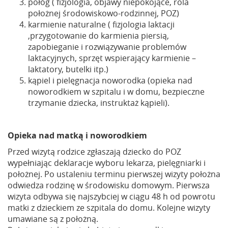
połóg ( fizjologia, objawy niepokojące, rola
położnej środowiskowo-rodzinnej, POZ)
karmienie naturalne ( fizjologia laktacji
,przygotowanie do karmienia piersią,
zapobieganie i rozwiązywanie problemów
laktacyjnych, sprzęt wspierający karmienie –
laktatory, butelki itp.)
kąpiel i pielęgnacja noworodka (opieka nad
noworodkiem w szpitalu i w domu, bezpieczne
trzymanie dziecka, instruktaż kąpieli).
Opieka nad matką i noworodkiem
Przed wizytą rodzice zgłaszają dziecko do POZ
wypełniając deklaracje wyboru lekarza, pielęgniarki i
położnej. Po ustaleniu terminu pierwszej wizyty położna
odwiedza rodzinę w środowisku domowym. Pierwsza
wizyta odbywa się najszybciej w ciągu 48 h od powrotu
matki z dzieckiem ze szpitala do domu. Kolejne wizyty
umawiane są z położną.