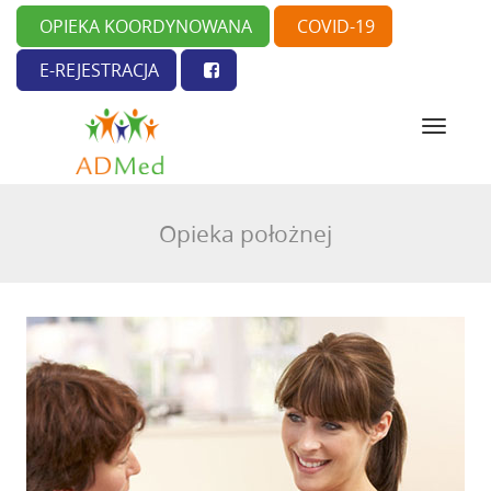
OPIEKA KOORDYNOWANA
COVID-19
E-REJESTRACJA
N
a
w
i
g
Opieka położnej
a
c
j
a