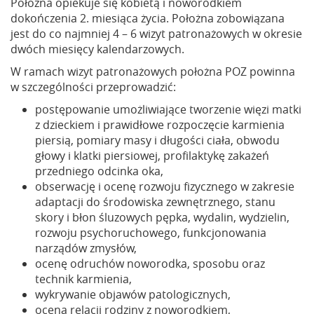
Położna opiekuje się kobietą i noworodkiem
dokończenia 2. miesiąca życia. Położna zobowiązana
jest do co najmniej 4 – 6 wizyt patronażowych w okresie
dwóch miesięcy kalendarzowych.
W ramach wizyt patronażowych położna POZ powinna
w szczególności przeprowadzić:
postępowanie umożliwiające tworzenie więzi matki
z dzieckiem i prawidłowe rozpoczęcie karmienia
piersią, pomiary masy i długości ciała, obwodu
głowy i klatki piersiowej, profilaktykę zakażeń
przedniego odcinka oka,
obserwację i ocenę rozwoju fizycznego w zakresie
adaptacji do środowiska zewnętrznego, stanu
skory i błon śluzowych pępka, wydalin, wydzielin,
rozwoju psychoruchowego, funkcjonowania
narządów zmysłów,
ocenę odruchów noworodka, sposobu oraz
technik karmienia,
wykrywanie objawów patologicznych,
oceną relacji rodziny z noworodkiem,