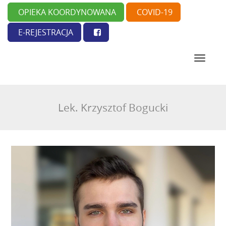
OPIEKA KOORDYNOWANA
COVID-19
E-REJESTRACJA
N
a
w
i
g
Lek. Krzysztof Bogucki
a
c
j
a